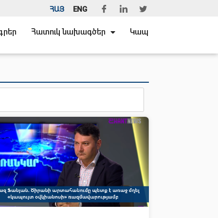
ՀԱՅ
ENG
գրեր
Հատուկ նախագծեր
Կապ