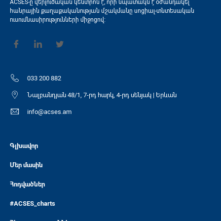
ACSES-ը վերլուծական կենտրոն է, որի նպատակն է օժանդակել
հանրային քաղաքականության մշակմանը սոցիալ-տնտեսական
ուսումնասիրությունների միջոցով։
033 200 882
Նալբանդյան 48/1, 7-րդ հարկ, 4-րդ սենյակ | Երևան
info@acses.am
Գլխավոր
Մեր մասին
Հոդվածներ
#ACSES_charts