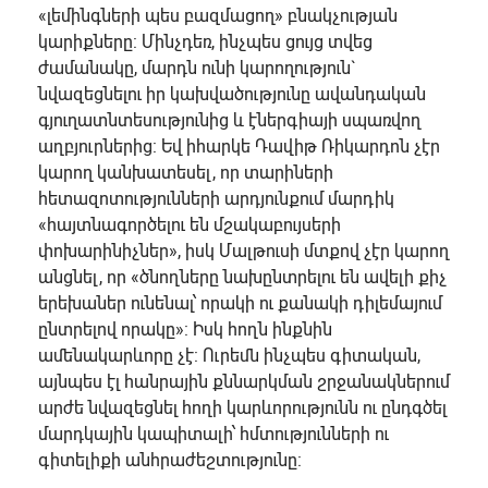
«լեմինգների պես բազմացող» բնակչության
կարիքները: Մինչդեռ, ինչպես ցույց տվեց
ժամանակը, մարդն ունի կարողություն`
նվազեցնելու իր կախվածությունը ավանդական
գյուղատնտեսությունից և էներգիայի սպառվող
աղբյուրներից: Եվ իհարկե Դավիթ Ռիկարդոն չէր
կարող կանխատեսել, որ տարիների
հետազոտությունների արդյունքում մարդիկ
«հայտնագործելու են մշակաբույսերի
փոխարինիչներ», իսկ Մալթուսի մտքով չէր կարող
անցնել, որ «ծնողները նախընտրելու են ավելի քիչ
երեխաներ ունենալ՝ որակի ու քանակի դիլեմայում
ընտրելով որակը»: Իսկ հողն ինքնին
ամենակարևորը չէ: Ուրեմն ինչպես գիտական,
այնպես էլ հանրային քննարկման շրջանակներում
արժե նվազեցնել հողի կարևորությունն ու ընդգծել
մարդկային կապիտալի՝ հմտությունների ու
գիտելիքի անհրաժեշտությունը: