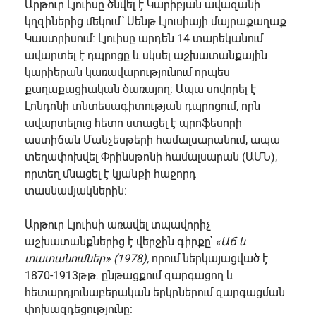
Արթուր Լյուիսը
ծնվել է Կարիբյան ավազանի
կղզիներից մեկում՝ Սենթ Լյուսիայի մայրաքաղաք
Կաստրիսում: Լյուիսը արդեն 14 տարեկանում
ավարտել է դպրոցը և սկսել աշխատանքային
կարիերան կառավարությունում որպես
քաղաքացիական ծառայող: Ապա սովորել է
Լոնդոնի տնտեսագիտության դպրոցում, որն
ավարտելուց հետո ստացել է պրոֆեսորի
աստիճան Մանչեսթերի համալսարանում, ապա
տեղափոխվել Փրինսթոնի համալսարան (ԱՄՆ),
որտեղ մնացել է կյանքի հաջորդ
տասնամյակներին:
Արթուր Լյուիսի առավել տպավորիչ
աշխատանքներից է վերջին գիրքը՝
«Աճ և
տատանումներ» (1978),
որում ներկայացված է
1870-1913թթ. ընթացքում զարգացող և
հետարդյունաբերական երկրներում զարգացման
փոխազդեցությունը: