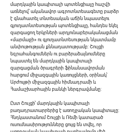
մարդկային կապիտալի պոտենցիալը հաշվի
առնելով՝ ականավոր ագրոտնտեսագետը բարձր
է գնահատել տնտեսական աճին նպաստելու
գյուղատնտեսության պոտենցիալը, հանդես եկել
զարգացող երկրների արդյունաբերականացման
«մարմաջի» ու գյուղատնտեսության նկատմամբ
անփութության քննադատությամբ: Շուլցի
եզրահանգումներն ու բարձրաձայնումները
նպաստել են մարդկային կապիտալի
զարգացման ծրագրերի ֆինանսավորման
հարցում միջազգային կառույցների, օրինակ՝
Արժույթի միջազգային հիմնադրամի և
Համաշխարհային բանկի ներգրավմանը:
Ըստ Շուլցի՝ մարդկային կապիտալի
բաղադրատարրերից է առողջական կապիտալը:
Հնդկաստանում Շուլցի և Ռեմի կատարած
ուսումնասիրությունները ցույց են տվել, որ
առողջական կապիտալի բարելավումը մեծ