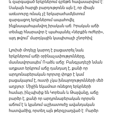
և զարգացած երկրներում գրեթե հավասարվում է:
Սակայն հարցի բարդությունն այն է, որ միայն
առևտուրը ունակ չէ երկարաժամկետում
զարգացող երկրներում ապահովել
ինքնապահպանվող իրական աճ: Իրական աճի
տեմպը հնարավոր է պահպանել «ներքին ուժերի»,
այդ թվում՝ մարդկային կապիտալի շնորհիվ:
Լյուիսի մոդելը կարող է բացատրել նաև
երկրներում աճի օրինաչափությունները,
մասնավորապես՝ Ո-աձև աճը: Բանգլադեշի նման
աղքատ երկրում աճը դանդաղ է, քանի որ
արդյունաբերական ոլորտը փոքր է կամ
բացակայում է, ուստի չկա խնայողությունների մեծ
աղբյուր: Միջին եկամուտ ունեցող երկրների
համար, ինչպիսիք են Կորեան և Թայվանը, աճը
բարձր է, քանի որ արդյունաբերական ոլորտն
աճում է և կլանում աշխատուժը ավանդական
հատվածից, որտեղ այն թերզբաղված է: Բարձր