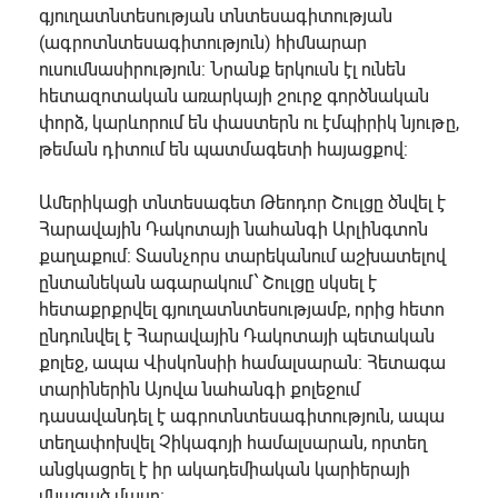
գյուղատնտեսության տնտեսագիտության
(ագրոտնտեսագիտություն) հիմնարար
ուսումնասիրություն: Նրանք երկուսն էլ ունեն
հետազոտական առարկայի շուրջ գործնական
փորձ, կարևորում են փաստերն ու էմպիրիկ նյութը,
թեման դիտում են պատմագետի հայացքով:
Ամերիկացի տնտեսագետ
Թեոդոր Շուլցը
ծնվել է
Հարավային Դակոտայի նահանգի Արլինգտոն
քաղաքում: Տասնչորս տարեկանում աշխատելով
ընտանեկան ագարակում՝ Շուլցը սկսել է
հետաքրքրվել գյուղատնտեսությամբ, որից հետո
ընդունվել է Հարավային Դակոտայի պետական
քոլեջ, ապա Վիսկոնսիի համալսարան: Հետագա
տարիներին Այովա նահանգի քոլեջում
դասավանդել է ագրոտնտեսագիտություն, ապա
տեղափոխվել Չիկագոյի համալսարան, որտեղ
անցկացրել է իր ակադեմիական կարիերայի
մնացած մասը։