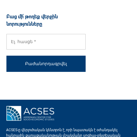
Բաց մի՛ թողեք վերջին
նորությունները
ACSES-ը վերլուծական կենտրոն է, որի նպատակն է օժանդակել
հանրային քաղաքականության մշակմանը սոցիալ-տնտեսական