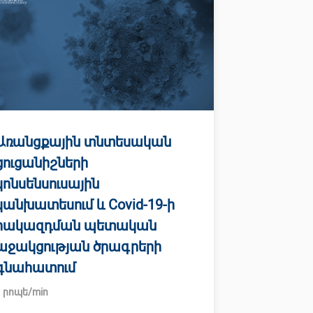
Առանցքային տնտեսական
ցուցանիշների
կոնսենսուսային
կանխատեսում և Covid-19-ի
հակազդման պետական
աջակցության ծրագրերի
գնահատում