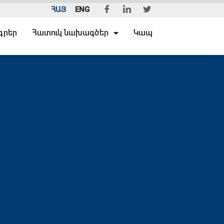
ՀԱՅ
ENG
գրեր
Հատուկ նախագծեր
Կապ